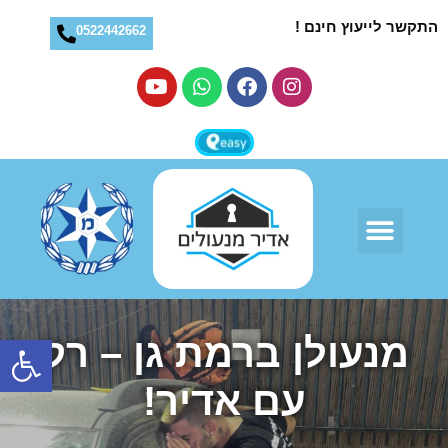
! התקשר לייעוץ חינם
0522442662
לקוחות ממליצים
פתח
מנעולן ברמת גן – רק
עם אדיר!